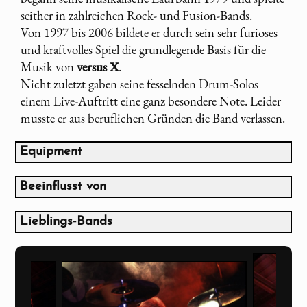
seither in zahlreichen Rock- und Fusion-Bands.
Von 1997 bis 2006 bildete er durch sein sehr furioses
und kraftvolles Spiel die grundlegende Basis für die
Musik von
versus X
.
Nicht zuletzt gaben seine fesselnden Drum-Solos
einem Live-Auftritt eine ganz besondere Note. Leider
musste er aus beruflichen Gründen die Band verlassen.
Equipment
TAMA - Staclassic Maple Drums
8", 10", 12", 14" Toms, 22" Baß Drum, 14" x 5,5"
Beeinflusst von
Snare
Simon Phillips
Zildjian Cymbals
Jeff Porcaro
Lieblings-Bands
Afro Percussion und LP Percussion Accessories
Phil Collins
The Beatles
Pearl Drumrack
Ringo Starr
Dire Straits
alternate Live Setup:
Toto
Pearl MMX Maple Drums
Van Halen